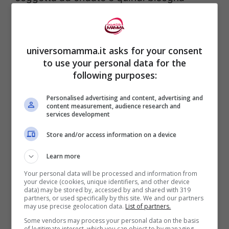
sempre avere grande attenzione”.
Durante la conferenza stampa, Silvio
universomamma.it asks for your consent
to use your personal data for the
Brusaferro ha comunicato anche i dati
following purposes:
giornalieri dell’epidemia di Covid-19 in
Italia. I morti giornalieri di oggi, 353 casi,
Personalised advertising and content, advertising and
content measurement, audience research and
services development
portano
sopra 95mila il numero
complessivo dei decessi in Italia
.
Store and/or access information on a device
Learn more
Your personal data will be processed and information from
your device (cookies, unique identifiers, and other device
data) may be stored by, accessed by and shared with 319
partners, or used specifically by this site. We and our partners
may use precise geolocation data.
List of partners.
Some vendors may process your personal data on the basis
of legitimate interest, which you can object to by managing