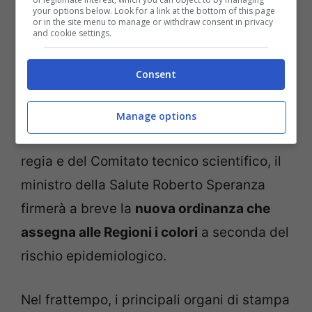
your options below. Look for a link at the bottom of this page
or in the site menu to manage or withdraw consent in privacy
and cookie settings.
Consent
I nuovi colori delle Regioni
Manage options
Sulla base delle indicazioni della Cabina di
regia e del Comitato tecnico scientifico, il
ministro della Salute Roberto Speranza
firmerà a breve la
nuova ordinanza che
assegna alle Regioni i colori
a seconda del
rischio epidemiologico.
Nel frattempo, i principali organi di stampa