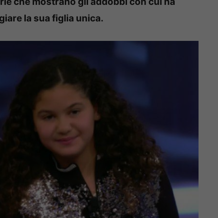
rie che mostrano gli addobbi con cui ha
giare la sua figlia unica.