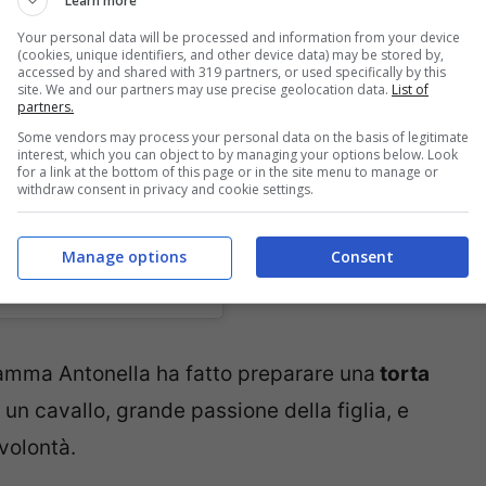
Learn more
Your personal data will be processed and information from your device
(cookies, unique identifiers, and other device data) may be stored by,
accessed by and shared with 319 partners, or used specifically by this
site. We and our partners may use precise geolocation data.
List of
partners.
Some vendors may process your personal data on the basis of legitimate
interest, which you can object to by managing your options below. Look
for a link at the bottom of this page or in the site menu to manage or
withdraw consent in privacy and cookie settings.
Manage options
Consent
ci (@antoclerici)
mamma Antonella ha fatto preparare una
torta
 un cavallo, grande passione della figlia, e
volontà.