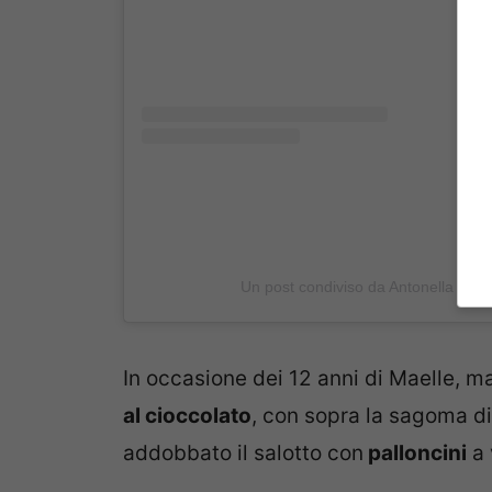
Un post condiviso da Antonella Cleri
In occasione dei 12 anni di Maelle, 
al cioccolato
, con sopra la sagoma di
addobbato il salotto con
palloncini
a 