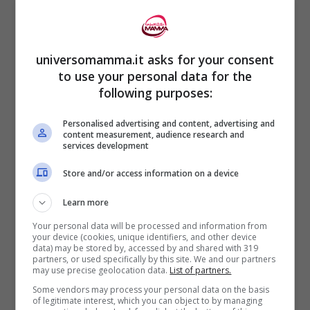
adesso il diaframma
, il muscolo che
permetterà al tuo bimbo di respirare una
universomamma.it asks for your consent
volta venuto al mondo. L’intestino, ancora
to use your personal data for the
disordinato, comincia ad allocarsi nella sua
following purposes:
posizione.
Personalised advertising and content, advertising and
content measurement, audience research and
services development
Le palpebre, ormai formate, coprono gli
Store and/or access information on a device
occhi rimanendo chiuse, a protezione, per
diverse settimane.
Il cuore ha ormai
Learn more
quattro camere e le valvole iniziano a
Your personal data will be processed and information from
your device (cookies, unique identifiers, and other device
formarsi. La placenta funziona del tutto
data) may be stored by, accessed by and shared with 319
partners, or used specifically by this site. We and our partners
apportando nutrimento al piccolo. In
may use precise geolocation data.
List of partners.
Some vendors may process your personal data on the basis
questa settimana il tuo piccolo aprirà la
of legitimate interest, which you can object to by managing