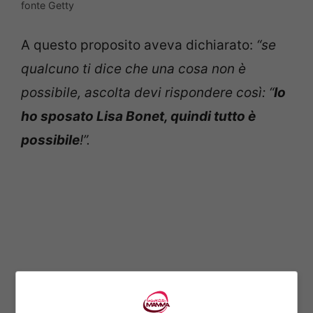
fonte Getty
A questo proposito aveva dichiarato:
“se
qualcuno ti dice che una cosa non è
possibile, a
scolta devi rispondere così: “
Io
ho sposato Lisa Bonet, quindi tutto è
possibile
!”.