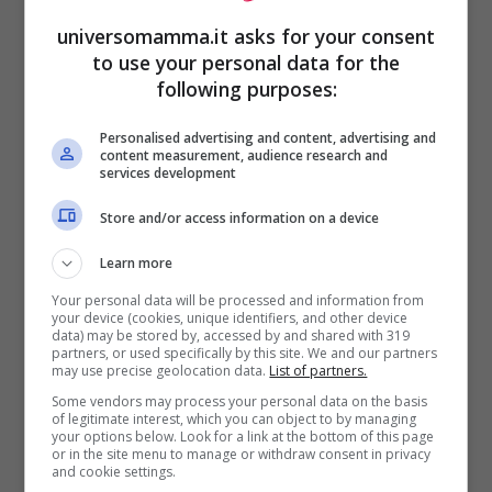
universomamma.it asks for your consent
to use your personal data for the
LEGGI ANCHE:
RICONOSCETE QUESTO
following purposes:
BEL BAMBINO? OGGI è IL SEX SYMBOL
Personalised advertising and content, advertising and
content measurement, audience research and
PIU’ AMATO D’ITALIA
services development
Store and/or access information on a device
Attore noto per la sua grande fisicità e
Learn more
prestanza (è alto 1,93 cm), è di religione
Your personal data will be processed and information from
buddista e ha persino compiuto un viaggio
your device (cookies, unique identifiers, and other device
data) may be stored by, accessed by and shared with 319
spirituale in Tibet, quando era più
partners, or used specifically by this site. We and our partners
may use precise geolocation data.
List of partners.
giovane. Ha definito proprio questo
Some vendors may process your personal data on the basis
viaggio “
la sua migliore esperienza di vita
“.
of legitimate interest, which you can object to by managing
your options below. Look for a link at the bottom of this page
Ora però ha smesso di viaggiare così tanto
or in the site menu to manage or withdraw consent in privacy
and cookie settings.