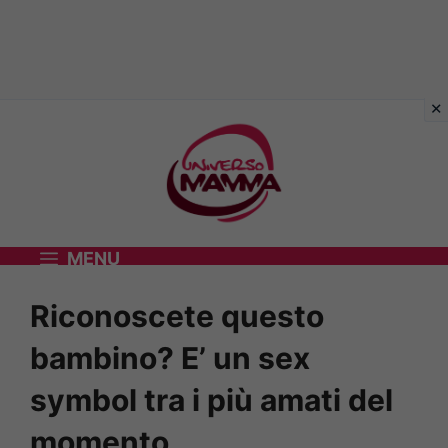
Vai
al
contenuto
MENU
Riconoscete questo
bambino? E’ un sex
symbol tra i più amati del
momento