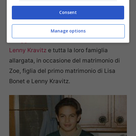
e si gode la sua bella famiglia e il
successo.
Consent
Di recente sono uscite
le immagini che
Manage options
ritraggono Momoa insieme al cantante
Lenny Kravitz
e tutta la loro famiglia
allargata, in occasione del matrimonio di
Zoe, figlia del primo matrimonio di Lisa
Bonet e Lenny Kravitz.