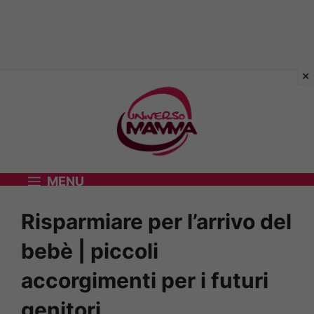
Vai
al
contenuto
MENU
Risparmiare per l’arrivo del
bebè | piccoli
accorgimenti per i futuri
genitori