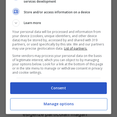
sanitarie. Inoltre, informatevi prima
services development
sugli
esami gratuiti passati dal SSN
Store and/or access information on a device
per le donne in gravidanza.
Learn more
Your personal data will be processed and information from
LEGGI ANCHE:
QUANTO COSTA AVERE
your device (cookies, unique identifiers, and other device
data) may be stored by, accessed by and shared with 319
UN FIGLIO: LE SPESE ED I CONSIGLI PER
partners, or used specifically by this site. We and our partners
may use precise geolocation data.
List of partners.
RISPARMIARE
Some vendors may process your personal data on the basis
of legitimate interest, which you can object to by managing
your options below. Look for a link at the bottom of this page
or in the site menu to manage or withdraw consent in privacy
Per la cura del corpo
della futura
and cookie settings.
mamma si può utilizzare
l’olio di
mandorle dolci
, facilmente
Consent
reperibile e più economico di molti
Manage options
prodotti specifici. Se non avete
esigenze particolari magari