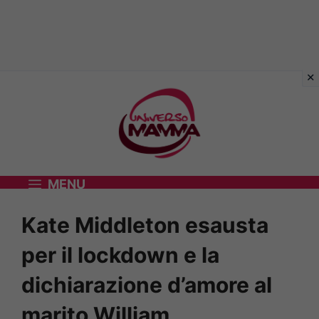
Vai
al
contenuto
MENU
Kate Middleton esausta
per il lockdown e la
dichiarazione d’amore al
marito William