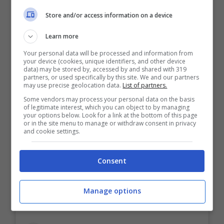
reinventarsi
, non potendo fare
Store and/or access information on a device
affidamento sui normali sistemi di
sostegno, a cominciare dalla scuola. Kate,
Learn more
ad esempio, si è rammaricata di
non aver
Your personal data will be processed and information from
your device (cookies, unique identifiers, and other device
potuto aiutare i figli con i compiti di
data) may be stored by, accessed by and shared with 319
partners, or used specifically by this site. We and our partners
matematica
e ha ammesso che le sue
may use precise geolocation data.
List of partners.
Some vendors may process your personal data on the basis
competenze su questa materia sono molto
of legitimate interest, which you can object to by managing
your options below. Look for a link at the bottom of this page
scarse. Si è anche è improvvisata
or in the site menu to manage or withdraw consent in privacy
and cookie settings.
parrucchiera di famiglia
“
con grande
orrore dei miei figli
“, ha raccontato ridendo.
Consent
Manage options