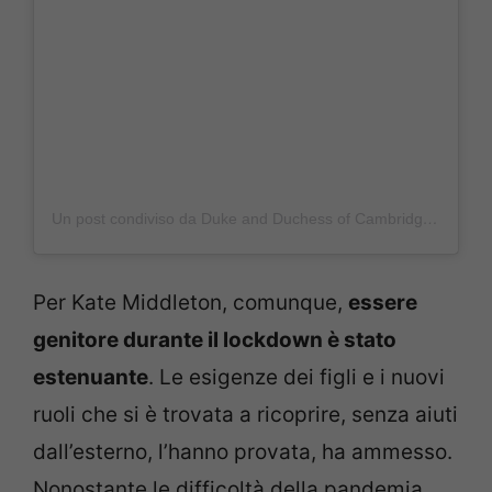
Un post condiviso da Duke and Duchess of Cambridge (@kensingtonroyal)
Per Kate Middleton, comunque,
essere
genitore durante il lockdown è stato
estenuante
. Le esigenze dei figli e i nuovi
ruoli che si è trovata a ricoprire, senza aiuti
dall’esterno, l’hanno provata, ha ammesso.
Nonostante le difficoltà della pandemia,