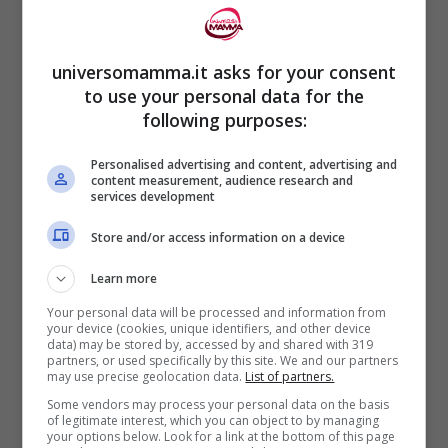
universomamma.it asks for your consent
Sicuramente Francesco, come anche i
to use your personal data for the
tanti fan, hanno subito pensato che Ilary
following purposes:
fosse incinta. Una notizia che avrebbe
Personalised advertising and content, advertising and
fatto sicuramente piacere al pupone che
content measurement, audience research and
services development
vorrebbe ingrandire la famiglia.
Store and/or access information on a device
Scorrendo le stories di
Ilary
, si sente la
Learn more
vocina divertita della piccola di casa,
Your personal data will be processed and information from
your device (cookies, unique identifiers, and other device
Isabel
, che si intravede nel vetro, che
data) may be stored by, accessed by and shared with 319
partners, or used specifically by this site. We and our partners
svela il mistero: “
E’ Paolaaaaa
“. Infatti, ad
may use precise geolocation data.
List of partners.
Some vendors may process your personal data on the basis
essere in dolce attesa è la gatta,
Donna
of legitimate interest, which you can object to by managing
your options below. Look for a link at the bottom of this page
Paola
. La gattina di razza Sphynx si vede