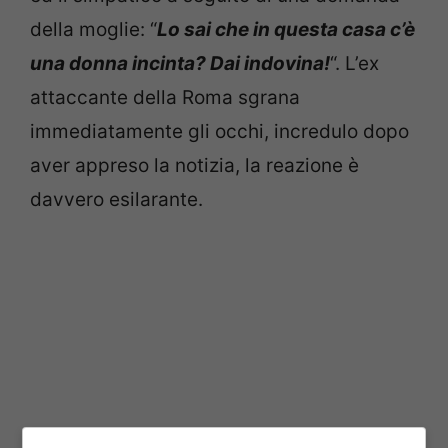
della moglie: “
Lo sai che in questa casa c’è
una donna incinta? Dai indovina!
“. L’ex
attaccante della Roma sgrana
immediatamente gli occhi, incredulo dopo
aver appreso la notizia, la reazione è
davvero esilarante.