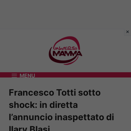
Vai
al
contenuto
MENU
Francesco Totti sotto
shock: in diretta
l’annuncio inaspettato di
Ilary Blasi