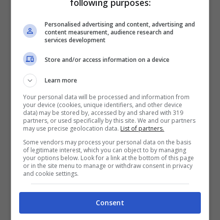
Tuttavia, è essenziale scegliere con …
following purposes:
Leggi tutto
Personalised advertising and content, advertising and
content measurement, audience research and
services development
Categorie
Bambini
Store and/or access information on a device
Neonato che non cresce: un
Learn more
segnale d’allarme silenzioso?
Your personal data will be processed and information from
your device (cookies, unique identifiers, and other device
Le cause nascoste dietro un
data) may be stored by, accessed by and shared with 319
partners, or used specifically by this site. We and our partners
may use precise geolocation data.
List of partners.
peso stabile
Some vendors may process your personal data on the basis
of legitimate interest, which you can object to by managing
31 Maggio 2025
di
Loriana Lionetti
your options below. Look for a link at the bottom of this page
or in the site menu to manage or withdraw consent in privacy
and cookie settings.
Per ogni mamma, vedere il proprio
Consent
bambino crescere è fonte di gioia e