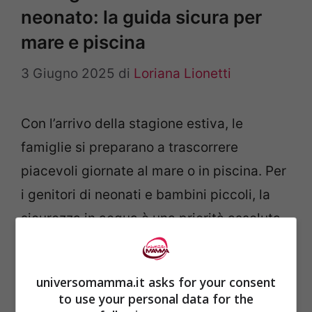
neonato: la guida sicura per
mare e piscina
3 Giugno 2025
di
Loriana Lionetti
Con l’arrivo della stagione estiva, le
famiglie si preparano a trascorrere
piacevoli giornate al mare o in piscina. Per
i genitori di neonati e bambini piccoli, la
sicurezza in acqua è una priorità assoluta.
Salvagente e braccioli rappresentano
presidi fondamentali per garantire la
universomamma.it asks for your consent
sicurezza dei più piccoli durante il bagno.
to use your personal data for the