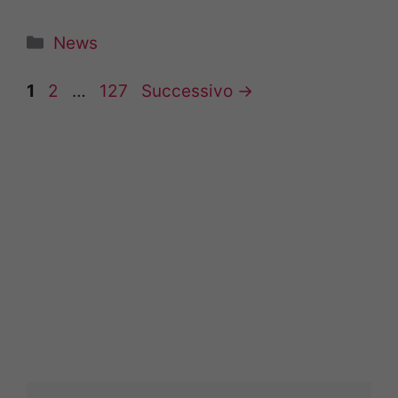
Categorie
News
Pagina
Pagina
Pagina
1
2
…
127
Successivo
→