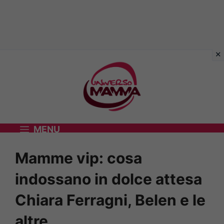
Vai
al
contenuto
MENU
Mamme vip: cosa
indossano in dolce attesa
Chiara Ferragni, Belen e le
altre