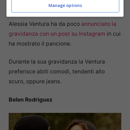
Manage options
– Instagram
Alessia Ventura ha da poco
annunciato la
gravidanza con un post su Instagram
in cui
ha mostrato il pancione.
Durante la sua gravidanza la Ventura
preferisce abiti comodi, tendenti allo
scuro, oppure jeans.
Belen Rodriguez