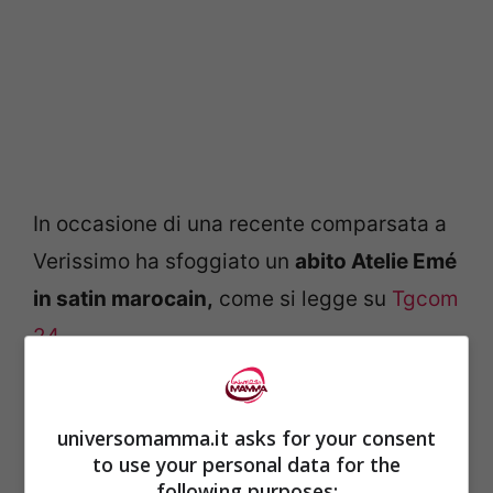
In occasione di una recente comparsata a
Verissimo ha sfoggiato un
abito Atelie Emé
in satin marocain,
come si legge su
Tgcom
24.
Alessia Ventura
universomamma.it asks for your consent
to use your personal data for the
following purposes: