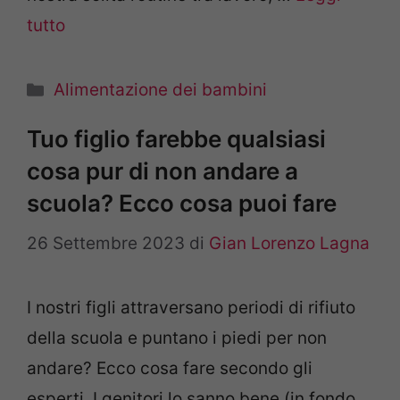
tutto
Categorie
Alimentazione dei bambini
Tuo figlio farebbe qualsiasi
cosa pur di non andare a
scuola? Ecco cosa puoi fare
26 Settembre 2023
di
Gian Lorenzo Lagna
I nostri figli attraversano periodi di rifiuto
della scuola e puntano i piedi per non
andare? Ecco cosa fare secondo gli
esperti. I genitori lo sanno bene (in fondo