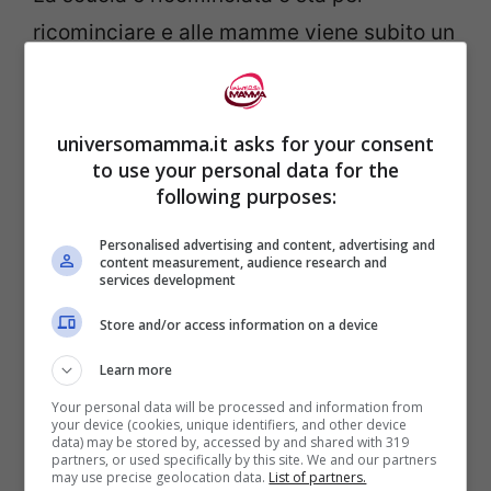
ricominciare e alle mamme viene subito un
pensiero: cosa preparare per merenda?
Vediamo qualche idea. Scuola fa rima con
universomamma.it asks for your consent
tante cose: maestre, compagni, compiti,
to use your personal data for the
ricreazione. Questo vale soprattutto per i
following purposes:
bambini. Per le mamme, invece, la
Personalised advertising and content, advertising and
preoccupazione è principalmente un’altra:
content measurement, audience research and
services development
la merenda. Già perché i bambini a metà …
Store and/or access information on a device
Leggi tutto
Learn more
Categorie
Alimentazione dei bambini
Your personal data will be processed and information from
your device (cookies, unique identifiers, and other device
data) may be stored by, accessed by and shared with 319
partners, or used specifically by this site. We and our partners
Croccantella al pomodoro,
may use precise geolocation data.
List of partners.