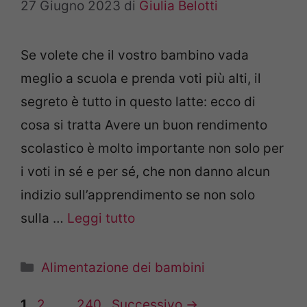
27 Giugno 2023
di
Giulia Belotti
Se volete che il vostro bambino vada
meglio a scuola e prenda voti più alti, il
segreto è tutto in questo latte: ecco di
cosa si tratta Avere un buon rendimento
scolastico è molto importante non solo per
i voti in sé e per sé, che non danno alcun
indizio sull’apprendimento se non solo
sulla …
Leggi tutto
Categorie
Alimentazione dei bambini
Pagina
Pagina
Pagina
1
2
…
240
Successivo
→