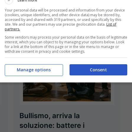
Learn more
matite, tempere ...
Your personal data will be processed and information from your device
(cookies, unique identifiers, and other device data) may be stored by,
accessed by and shared with 319 partners, or used specifically by this
Leggi Tutto
site. We and our partners may use precise geolocation data.
List of
partners.
Some vendors may process your personal data on the basis of legitimate
interest, which you can object to by managing your options below. Look
for a link at the bottom of this page or in the site menu to manage or
withdraw consent in privacy and cookie settings.
Manage options
Consent
a
Bullismo, arriva la
soluzione: battere i