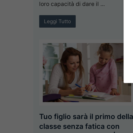
loro capacità di dare il ...
Leggi Tutto
Tuo figlio sarà il primo dell
classe senza fatica con