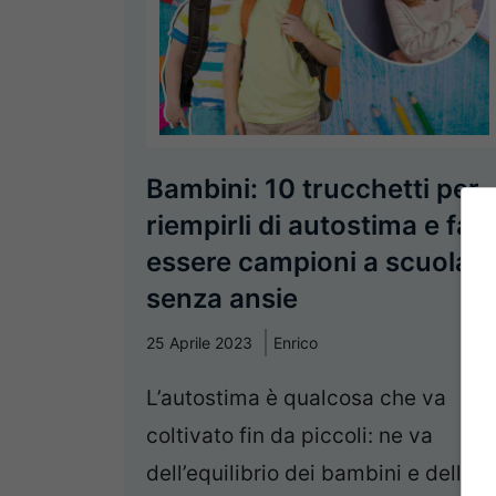
Bambini: 10 trucchetti per
riempirli di autostima e farli
essere campioni a scuola
senza ansie
25 Aprile 2023
Enrico
L’autostima è qualcosa che va
coltivato fin da piccoli: ne va
dell’equilibrio dei bambini e della