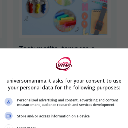
Test: matite, tempere o
gessetti? Dimmi con cosa
preferisci disegnare e ti
dirò chi sei
universomamma.it asks for your consent to use
your personal data for the following purposes:
16 Aprile 2023
Simona Contaldi
Personalised advertising and content, advertising and content
Vuoi scoprire qualcosa di più sulla
measurement, audience research and services development
tua personalità? Fai questo test con
Store and/or access information on a device
noi e ti diremo chi sei: preferisci