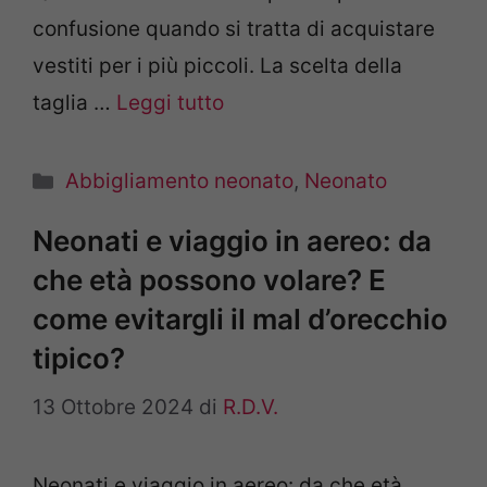
confusione quando si tratta di acquistare
vestiti per i più piccoli. La scelta della
taglia …
Leggi tutto
Categorie
Abbigliamento neonato
,
Neonato
Neonati e viaggio in aereo: da
che età possono volare? E
come evitargli il mal d’orecchio
tipico?
13 Ottobre 2024
di
R.D.V.
Neonati e viaggio in aereo: da che età