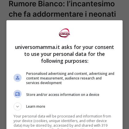
Rumore Bianco: l’incantesimo
che fa addormentare i neonati
20 Dicembre 2024
di
Loriana Lionetti
universomamma.it asks for your consent
Il sonno dei neonati è una tematica che
to use your personal data for the
cattura l’attenzione di genitori in tutto il
following purposes:
mondo, il rumore bianco li può aiutare La
Personalised advertising and content, advertising and
ricerca di metodi efficaci per assicurare ai
content measurement, audience research and
services development
più piccoli un riposo sereno è una priorità
Store and/or access information on a device
assoluta, e in questo contesto, il rumore
bianco si distingue come una soluzione
Learn more
sempre più apprezzata. Ma …
Leggi tutto
Your personal data will be processed and information from
your device (cookies, unique identifiers, and other device
data) may be stored by, accessed by and shared with 319