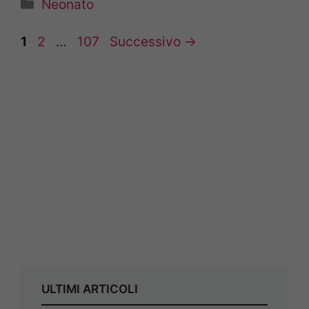
Categorie
Neonato
Pagina
Pagina
Pagina
1
2
…
107
Successivo
→
ULTIMI ARTICOLI